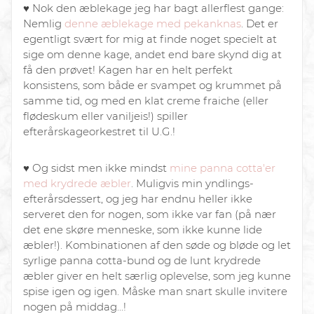
♥︎ Nok den æblekage jeg har bagt allerflest gange:
Nemlig
denne æblekage med pekanknas
. Det er
egentligt svært for mig at finde noget specielt at
sige om denne kage, andet end bare skynd dig at
få den prøvet! Kagen har en helt perfekt
konsistens, som både er svampet og krummet på
samme tid, og med en klat creme fraiche (eller
flødeskum eller vaniljeis!) spiller
efterårskageorkestret til U.G.!
♥︎ Og sidst men ikke mindst
mine panna cotta'er
med krydrede æbler
. Muligvis min yndlings-
efterårsdessert, og jeg har endnu heller ikke
serveret den for nogen, som ikke var fan (på nær
det ene skøre menneske, som ikke kunne lide
æbler!). Kombinationen af den søde og bløde og let
syrlige panna cotta-bund og de lunt krydrede
æbler giver en helt særlig oplevelse, som jeg kunne
spise igen og igen. Måske man snart skulle invitere
nogen på middag...!