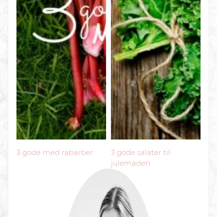
3 gode med rabarber
3 gode salater til
julemaden