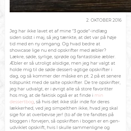
2. OKTOBER 2016
Jeg har ikke lavet et af mine "3 gode"-indlæg
siden sidst i maj, så jeg tænkte, at det var på høje
tid med en ny omgang. Og hvad bedre at
showcase lige nu end opskrifter med æbler?
Lækre, søde, syrlige, sprøde og fantastiske æbler.
Æbler er så utroligt alsidige, men jeg har valgt at
holde mig til de søde dessert-agtige opskrifter i
dag, og så kommer der måske en pt. 2 på et senere
tidspunkt med de salte opskrifter. De tre opskrifter,
jeg har udvalgt, er i øvrigt alle så store favoritter
hos mig, at de faktisk også er at finde i
min
dessertbog
, så hvis
det
ikke står inde for deres
lækkerhed, ved jeg simpelthen ikke, hvad jeg skal
sige for at overbevise jer! (to af de tre fandtes på
bloggen i forvejen, så opskriften i bogen er en gen-
udviklet opskrift, hvis I skulle sammenligne og