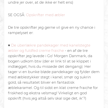
undre jer over, at de ikke er helt ens)
SE OGSÅ:
Opskrifter med æbler
De tre opskrifter jeg gerne vil give en ny chance i
rampelyset er:
♥︎
De überlækre pandekager med kanelstegte
æbler og fuldfed creme fraiche
- en af de tre
opskrifter jeg lavede i Go' Morgen Danmark, da
bogen udkom btw (der er link til at se klippet i
indlægget, hvis du missede det dengang). Her
tager vi en bunke bløde pandekager og fylder dem
med æblestykker stegt i kanel, smør og sukrin
gold, så resultatet bliver en fantastisk
æblekaramel. Og til sidst en klat creme fraiche for
friskhed og ekstra velsmag! Virkeligt en god
opskrift (hvis jeg altså selv skal sige det, ik'?)