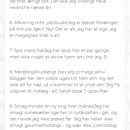
ret trist, ærligt talt. Der skal jeg virkeligt have
revanche næste år!
6. Afklaring mht. job/studie
Jeg er blevet forlænget
på mit job. Igen! Yay! Det er alt, jeg har at sige, jeg
er megaglad, that is all!
7. Spis mere fisk
Jeg har spist fisk et par gange,
men ikke noget at skrive hjem om, tror jeg :D
8. Mere
blog
Pludseligt blev jeg jo mega aktiv
blogger her den sidste uges tid. Men shh, sig det
ikke alt for højt, så vi kommer til at jinxe det! Jeg fik
udgivet 10 indlæg i alt, heraf disse 7 opskrifter:
9. Smag mindst én ny ting hver måned
Jeg har
smagt svinekæber lige her til nytårsaften i går, og
det havde jeg ikke prøvet før. Jeg har heller ikke
smagt gourmethotdogs - og især ikke julehotdog