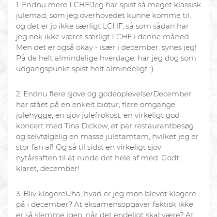
1. Endnu mere LCHF!
Jeg har spist så meget klassisk
julemad, som jeg overhovedet kunne komme til,
og det er jo ikke særligt LCHF, så som sådan har
jeg nok ikke været særligt LCHF i denne måned.
Men det er også okay - især i december, synes jeg!
På de helt almindelige hverdage, har jeg dog som
udgangspunkt spist helt almindeligt :)
2. Endnu flere sjove og gode
oplevelser
December
har stået på en enkelt biotur, flere omgange
julehygge, en sjov julefrokost, en virkeligt god
koncert med Tina Dickow, et par restaurantbesøg
og selvfølgelig en masse juletamtam, hvilket jeg er
stor fan af! Og så til sidst en virkeligt sjov
nytårsaften til at runde det hele af med. Godt
klaret, december!
3. Bliv klogere
Uha, hvad er jeg mon blevet klogere
på i december? At eksamensopgaver faktisk ikke
er så slemme igen, når det endeligt skal være? At