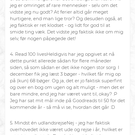
jeg er omringet af rare mennesker - selv om det
vidste jeg nu godt? At ferier altid går meget
hurtigere, end man lige tror? Og desuden også, at
jeg faktisk er ret klodset - og lidt for god til at
smide ting væk. Det vidste jeg faktisk ikke om mig
selv, før nogen påpegede det!
4. Read 100 lives
Heldigvis har jeg opgivet at nå
dette punkt allerede sådan for flere måneder
siden, så som sådan er det ikke nogen stor sorg. I
december fik jeg læst 3 bøger - hvilket får mig op
på (kun) 68 bøger. Og ja, det er jo faktisk superfint
og over en bog om ugen og alt muligt - men det er
bare mindre, end jeg har været vant til, okay? :P
Jeg har sat mit mål inde på Goodreads til 50 for det
kommende år - så må vi se, hvordan det går :D
5. Mindst én udlandsrejse
Nej - jeg har faktisk
overhovedet ikke været ude og rejse i år, hvilket er