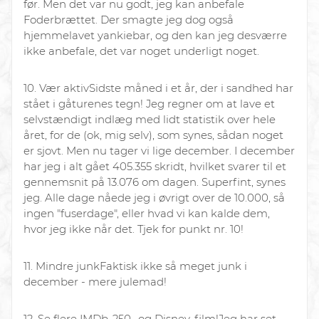
før. Men det var nu godt, jeg kan anbefale
Foderbrættet. Der smagte jeg dog også
hjemmelavet yankiebar, og den kan jeg desværre
ikke anbefale, det var noget underligt noget.
10. Vær aktiv
Sidste måned i et år, der i sandhed har
stået i gåturenes tegn! Jeg regner om at lave et
selvstændigt indlæg med lidt statistik over hele
året, for de (ok, mig selv), som synes, sådan noget
er sjovt. Men nu tager vi lige december. I december
har jeg i alt gået 405.355 skridt, hvilket svarer til et
gennemsnit på 13.076 om dagen. Superfint, synes
jeg. Alle dage nåede jeg i øvrigt over de 10.000, så
ingen "fuserdage", eller hvad vi kan kalde dem,
hvor jeg ikke når det. Tjek for punkt nr. 10!
11. Mindre junk
Faktisk ikke så meget junk i
december - mere julemad!
12. Se flere IMDb-250- og Disney-film!
Jeg har set