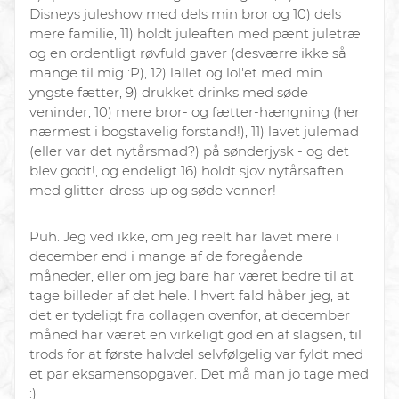
Disneys juleshow med dels min bror og 10) dels
mere familie, 11) holdt juleaften med pænt juletræ
og en ordentligt røvfuld gaver (desværre ikke så
mange til mig :P), 12) lallet og lol'et med min
yngste fætter, 9) drukket drinks med søde
veninder, 10) mere bror- og fætter-hængning (her
nærmest i bogstavelig forstand!), 11) lavet julemad
(eller var det nytårsmad?) på sønderjysk - og det
blev godt!, og endeligt 16) holdt sjov nytårsaften
med glitter-dress-up og søde venner!
Puh. Jeg ved ikke, om jeg reelt
har
lavet mere i
december end i mange af de foregående
måneder, eller om jeg bare har været bedre til at
tage billeder af det hele. I hvert fald håber jeg, at
det er tydeligt fra collagen ovenfor, at december
måned har været en virkeligt god en af slagsen, til
trods for at første halvdel selvfølgelig var fyldt med
et par eksamensopgaver. Det må man jo tage med
:)