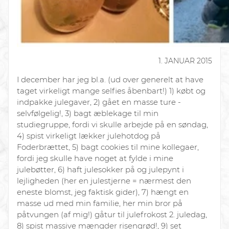
1. JANUAR 2015
I december har jeg bl.a. (ud over generelt at have
taget virkeligt mange selfies åbenbart!) 1) købt og
indpakke julegaver, 2) gået en masse ture -
selvfølgelig!, 3) bagt æblekage til min
studiegruppe, fordi vi skulle arbejde på en søndag,
4) spist virkeligt lækker julehotdog på
Foderbrættet, 5) bagt cookies til mine kollegaer,
fordi jeg skulle have noget at fylde i mine
julebøtter, 6) haft julesokker på og julepynt i
lejligheden (her en julestjerne = nærmest den
eneste blomst, jeg faktisk gider), 7) hængt en
masse ud med min familie, her min bror på
påtvungen (af mig!) gåtur til julefrokost 2. juledag,
8) spist massive mængder risengrød!, 9) set