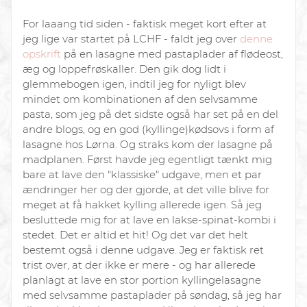
For laaang tid siden - faktisk meget kort efter at
jeg lige var startet på LCHF - faldt jeg over
denne
opskrift
på en lasagne med pastaplader af flødeost,
æg og loppefrøskaller. Den gik dog lidt i
glemmebogen igen, indtil jeg for nyligt blev
mindet om kombinationen af den selvsamme
pasta, som jeg på det sidste også har set på en del
andre blogs, og en god (kyllinge)kødsovs i form af
lasagne hos Lørna. Og straks kom der lasagne på
madplanen. Først havde jeg egentligt tænkt mig
bare at lave den "klassiske" udgave, men et par
ændringer her og der gjorde, at det ville blive for
meget at få hakket kylling allerede igen. Så jeg
besluttede mig for at lave en lakse-spinat-kombi i
stedet. Det er altid et hit! Og det var det helt
bestemt også i denne udgave. Jeg er faktisk ret
trist over, at der ikke er mere - og har allerede
planlagt at lave en stor portion kyllingelasagne
med selvsamme pastaplader på søndag, så jeg har