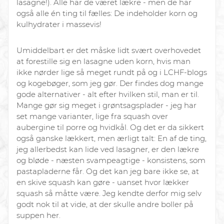
lasagne!). Alle har de været lækre - men de har
også alle én ting til fælles: De indeholder korn og
kulhydrater i massevis!
Umiddelbart er det måske lidt svært overhovedet
at forestille sig en lasagne uden korn, hvis man
ikke nørder lige så meget rundt på og i LCHF-blogs
og kogebøger, som jeg gør. Der findes dog mange
gode alternativer - alt efter hvilken stil, man er til.
Mange gør sig meget i grøntsagsplader - jeg har
set mange varianter, lige fra squash over
aubergine til porre og hvidkål. Og det er da sikkert
også ganske lækkert, men ærligt talt: En af de ting,
jeg allerbedst kan lide ved lasagner, er den lækre
og bløde - næsten svampeagtige - konsistens, som
pastapladerne får. Og det kan jeg bare ikke se, at
en skive squash kan gøre - uanset hvor lækker
squash så måtte være. Jeg kendte derfor mig selv
godt nok til at vide, at der skulle andre boller på
suppen her.