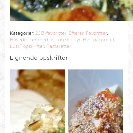
Kategorier:
2013-favoritter
,
Efterår
,
Favoritter
,
Hovedretter med fisk og skaldyr
,
Hverdagsmad
,
LCHF opskrifter
,
Pastaretter
Lignende
opskrifter