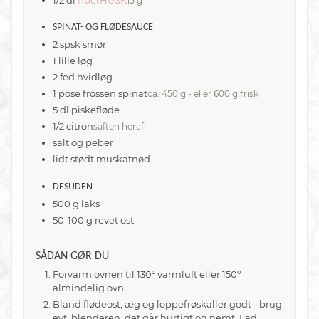
15 g
SPINAT- OG FLØDESAUCE
2
spsk
smør
1
lille løg
2
fed
hvidløg
1
pose frossen spinat
ca. 450 g - eller 600 g frisk
5
dl
piskefløde
1/2
citron
saften heraf
salt og peber
lidt stødt muskatnød
DESUDEN
500
g
laks
50-100
g
revet ost
SÅDAN GØR DU
Forvarm ovnen til 130º varmluft eller 150º
almindelig ovn.
Bland flødeost, æg og loppefrøskaller godt - brug
evt. blenderen, det går hurtigt og nemt. Lad