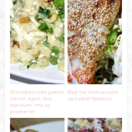
Blomkålsris med grønne
Bagt fisk med savoykål
bønner, agurk, feta,
og krydret flødesovs
basilikum, lime og
pinjekerner