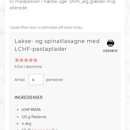
til madpakker i næste uge. Uhm, jeg glæder mig
allerede...
Opskriften kan indeholde affiliate-links.
Lakse- og spinatlasagne med
LCHF-pastaplader
UDSKRIV
5
fra
1
stemme
Antal:
personer
INGREDIENSER
LCHF-PASTA
125
g
flødeost
4
æg
1/2
dl
fiberHUSK