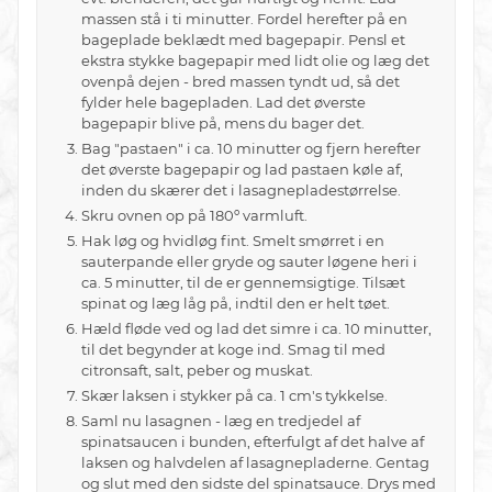
massen stå i ti minutter. Fordel herefter på en
bageplade beklædt med bagepapir. Pensl et
ekstra stykke bagepapir med lidt olie og læg det
ovenpå dejen - bred massen tyndt ud, så det
fylder hele bagepladen. Lad det øverste
bagepapir blive på, mens du bager det.
Bag "pastaen" i ca. 10 minutter og fjern herefter
det øverste bagepapir og lad pastaen køle af,
inden du skærer det i lasagnepladestørrelse.
Skru ovnen op på 180º varmluft.
Hak løg og hvidløg fint. Smelt smørret i en
sauterpande eller gryde og sauter løgene heri i
ca. 5 minutter, til de er gennemsigtige. Tilsæt
spinat og læg låg på, indtil den er helt tøet.
Hæld fløde ved og lad det simre i ca. 10 minutter,
til det begynder at koge ind. Smag til med
citronsaft, salt, peber og muskat.
Skær laksen i stykker på ca. 1 cm's tykkelse.
Saml nu lasagnen - læg en tredjedel af
spinatsaucen i bunden, efterfulgt af det halve af
laksen og halvdelen af lasagnepladerne. Gentag
og slut med den sidste del spinatsauce. Drys med