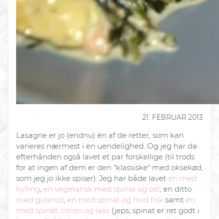
21. FEBRUAR 2013
Lasagne er jo (endnu) én af de retter, som kan
varieres nærmest i en uendelighed. Og jeg har da
efterhånden også lavet et par forskellige (til trods
for at ingen af dem er den "klassiske" med oksekød,
som jeg jo ikke spiser). Jeg har både lavet
én med
kylling
,
en vegetarisk med spinat og ost
, en ditto
med gulerod
,
en med spinat og hvid fisk
samt
en
med spinat, citron og laks
(jeps, spinat er ret godt i