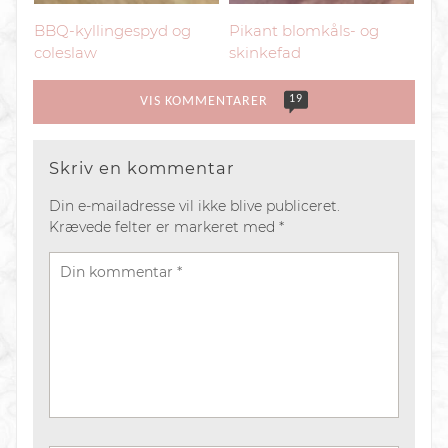
BBQ-kyllingespyd og
Pikant blomkåls- og
coleslaw
skinkefad
19
VIS KOMMENTARER
Skriv en kommentar
Din e-mailadresse vil ikke blive publiceret.
Krævede felter er markeret med
*